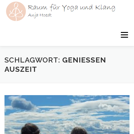
Zum
Inhalt
springen
Menü
HOME
YOGA
KLANG
YOGATHERAPIE
SCHLAGWORT:
GENIESSEN
AUSZEIT
ÜBER MICH
KURSE
AKTUELLES