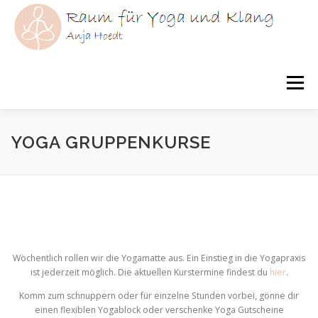
Zum
Inhalt
springen
Menü
HOME
YOGA
KLANG
YOGATHERAPIE
YOGA GRUPPENKURSE
ÜBER MICH
KURSE
AKTUELLES
Wöchentlich rollen wir die Yogamatte aus. Ein Einstieg in die Yogapraxis
ist jederzeit möglich. Die aktuellen Kurstermine findest du
hier
.
Komm zum schnuppern oder für einzelne Stunden vorbei, gönne dir
einen flexiblen Yogablock oder verschenke Yoga Gutscheine