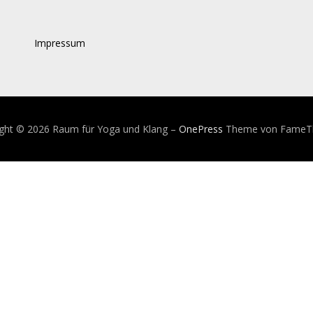
Impressum
ight © 2026 Raum für Yoga und Klang
–
OnePress
Theme von FameT