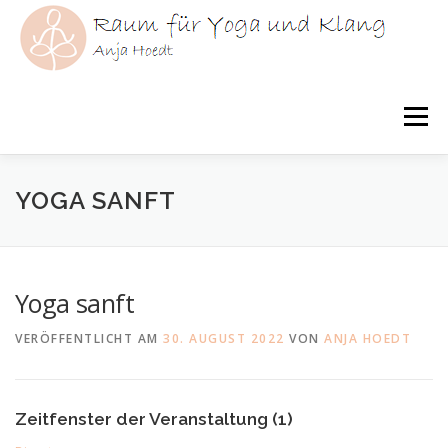
Zum
Inhalt
springen
Menü
HOME
YOGA
KLANG
YOGATHERAPIE
YOGA SANFT
ÜBER MICH
KURSE
AKTUELLES
Yoga sanft
VERÖFFENTLICHT AM
30. AUGUST 2022
VON
ANJA HOEDT
Zeitfenster der Veranstaltung (1)