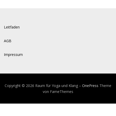
Leitfaden
AGB
Impressum
Copyright © 2026 Raum für Yoga und Klang
–
OnePress
Theme
von FameThemes