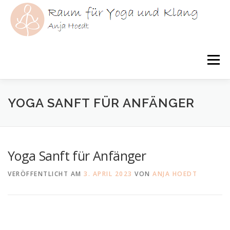
Zum
Inhalt
springen
Menü
HOME
YOGA
KLANG
YOGATHERAPIE
YOGA SANFT FÜR ANFÄNGER
ÜBER MICH
KURSE
AKTUELLES
Yoga Sanft für Anfänger
VERÖFFENTLICHT AM
3. APRIL 2023
VON
ANJA HOEDT