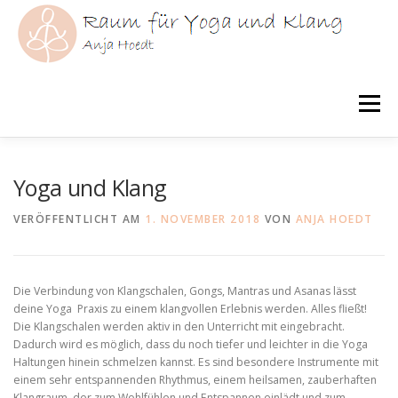
Zum
Inhalt
springen
Menü
HOME
YOGA
KLANG
YOGATHERAPIE
Yoga und Klang
VERÖFFENTLICHT AM
1. NOVEMBER 2018
VON
ANJA HOEDT
ÜBER MICH
KURSE
AKTUELLES
Die Verbindung von Klangschalen, Gongs, Mantras und Asanas lässt
deine Yoga Praxis zu einem klangvollen Erlebnis werden. Alles fließt!
Die Klangschalen werden aktiv in den Unterricht mit eingebracht.
Dadurch wird es möglich, dass du noch tiefer und leichter in die Yoga
Haltungen hinein schmelzen kannst. Es sind besondere Instrumente mit
einem sehr entspannenden Rhythmus, einem heilsamen, zauberhaften
Klangraum, der zum Wohlfühlen und Entspannen einlädt und zum