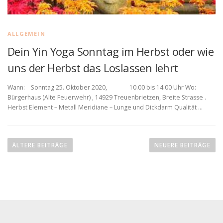
ALLGEMEIN
Dein Yin Yoga Sonntag im Herbst oder wie
uns der Herbst das Loslassen lehrt
Wann: Sonntag 25. Oktober 2020, 10.00 bis 14.00 Uhr Wo:
Bürgerhaus (Alte Feuerwehr) , 14929 Treuenbrietzen, Breite Strasse .
Herbst Element – Metall Meridiane – Lunge und Dickdarm Qualität …
B
e
ÄLTERE BEITRÄGE
NEUERE BEITRÄGE
i
t
r
a
g
s