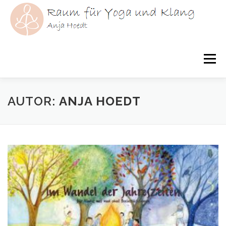
Zum
Inhalt
springen
Menü
HOME
YOGA
KLANG
YOGATHERAPIE
AUTOR:
ANJA HOEDT
ÜBER MICH
KURSE
AKTUELLES